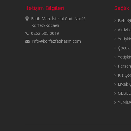
İletişim Bilgileri
Sağlık
Fatih Mah. İstiklal Cad. No:46
Bebeğin
Körfez/Kocaeli
Aktivit
0262 505 0019
Yetişki
info@korfezfatihasm.com
Çocuk B
Yetişki
Persent
Kız Çoc
Erkek Ç
GEBEL
YENİD