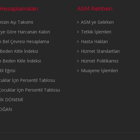
 Hesaplamaları
ASM Rehberi
izin Aşı Takvimi
ASM ye Gelirken
eye Göre Harcanan Kalori
Tetkik İşlemleri
n Bel Çevresi Hesaplama
Hasta Hakları
eden Kitle İndeksi
Hizmet Standartları
n Beden Kitle İndeksi
Hizmet Politikamız
il Eğrisi
Muayene İşlemleri
uklar İçin Persentil Tablosu
ocuklar İçin Persentil Tablosu
İK DÖNEMİ
OĞAN